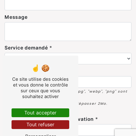
Message
Service demandé
*
Déposer votre CV
*
Ce site utilise des cookies
et vous donne le contrôle
sur ceux que vous
Seuls les fichiers "pdf", "jpeg", "jpg", "webp", "png" sont
souhaitez activer
autorisés.
La taille du fichier ne doit pas dépasser 2Mo.
Tout accepter
Déposer votre Lettre de motivation
*
Tout refuser