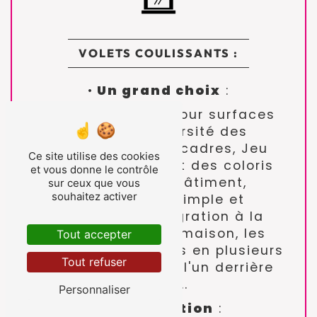
VOLETS COULISSANTS :
•
Un grand choix
:
Grands modèles pour surfaces
étendues, Diversité des
panneaux et des cadres, Jeu
Ce site utilise des cookies
avec les formes et des coloris
et vous donne le contrôle
sur le mur du bâtiment,
sur ceux que vous
souhaitez activer
Manipulation simple et
silencieuse, intégration à la
domotique de la maison, les
Tout accepter
éléments des volets en plusieurs
Tout refuser
parties coulissent l'un derrière
l'autre...
Personnaliser
•
Motorisation
: