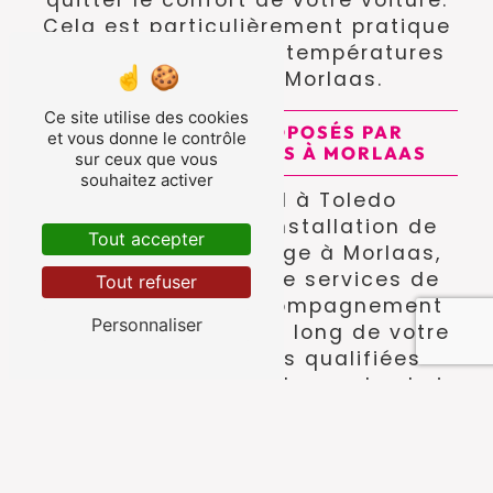
quitter le confort de votre voiture.
Cela est particulièrement pratique
en hiver lorsque les températures
sont basses à Morlaas.
Ce site utilise des cookies
LES SERVICES PROPOSÉS PAR
et vous donne le contrôle
TOLEDO FERMETURES À MORLAAS
sur ceux que vous
souhaitez activer
En faisant appel à Toledo
Fermetures pour l'installation de
Tout accepter
votre porte de garage à Morlaas,
vous bénéficierez de services de
Tout refuser
qualité et d'un accompagnement
Personnaliser
personnalisé tout au long de votre
projet. Nos équipes qualifiées
sauront vous conseiller sur le choix
de votre porte de garage, son
installation et sa motorisation,
pour un résultat personnalisé et
conforme à vos attentes à Morlaas.