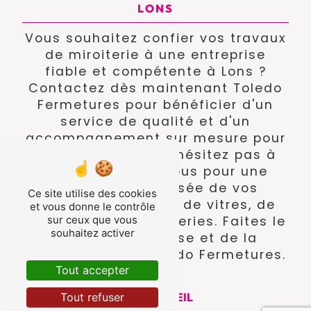
LONS
Vous souhaitez confier vos travaux
de miroiterie à une entreprise
fiable et compétente à Lons ?
Contactez dès maintenant Toledo
Fermetures pour bénéficier d'un
service de qualité et d'un
accompagnement sur mesure pour
tous vos projets. N'hésitez pas à
prendre rendez-vous pour une
étude personnalisée de vos
Ce site utilise des cookies
besoins en matière de vitres, de
et vous donne le contrôle
sur ceux que vous
miroirs et de menuiseries. Faites le
souhaitez activer
choix de l'expertise et de la
confiance avec Toledo Fermetures.
Tout accepter
Tout refuser
ACCUEIL