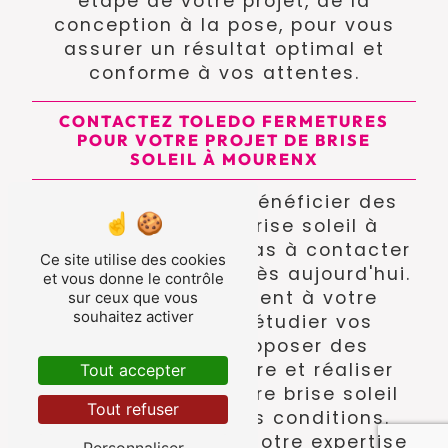
étape de votre projet, de la
conception à la pose, pour vous
assurer un résultat optimal et
conforme à vos attentes.
CONTACTEZ TOLEDO FERMETURES
POUR VOTRE PROJET DE BRISE
SOLEIL À MOURENX
Si vous souhaitez bénéficier des
avantages d'un brise soleil à
Mourenx, n'hésitez pas à contacter
Ce site utilise des cookies
Toledo Fermetures dès aujourd'hui.
et vous donne le contrôle
Notre équipe se tient à votre
sur ceux que vous
souhaitez activer
disposition pour étudier vos
besoins, vous proposer des
solutions sur mesure et réaliser
Tout accepter
l'installation de votre brise soleil
Tout refuser
dans les meilleures conditions.
Faites confiance à notre expertise