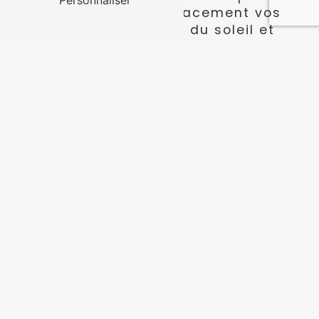
Personnaliser
pour protéger efficacement vos
espaces intérieurs du soleil et
profiter d'un confort optimal tout
au long de l'année.
ACCUEIL
CONTACTEZ-NOUS